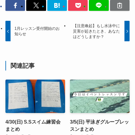
【注意喚起】もし水泳中に
1月レッスン受付開始のお
災害が起きたとき、あなた
知らせ
はどうしますか？
関連記事
4/30(日) S.Sスイム練習会
3/5(日) 平泳ぎグループレッ
まとめ
スンまとめ