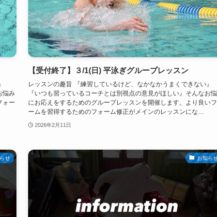
【受付終了】３/1(日) 平泳ぎグループレッスン
』
レッスンの趣旨 『練習しているけど、なかなかうまくできない』
お悩み
『いつも習っているコーチとは別視点の意見がほしい』そんなお悩
フォー
にお応えをするためのグループレッスンを開催します。より良いフ
ームを習得するためのフォーム修正がメインのレッスンにな...
2026年2月11日
らせ
お知ら