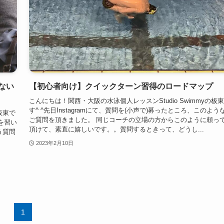
ない
【初心者向け】クイックターン習得のロードマップ
こんにちは！関西・大阪の水泳個人レッスンStudio Swimmyの板
す^ ^先日Instagramにて、質問を(小声で)募ったところ、このよう
板東で
ご質問を頂きました。 同じコーチの立場の方からこのように頼っ
を習い
頂けて、素直に嬉しいです。。質問するときって、どうし...
う質問
2023年2月10日
1